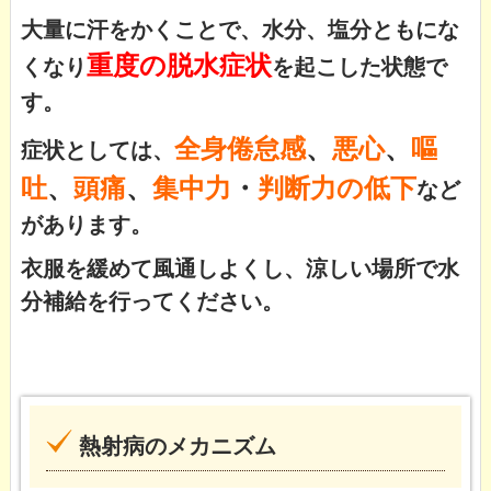
大量に汗をかくことで、水分、塩分ともにな
重度の脱水症状
くなり
を起こした状態で
す。
全身倦怠感
、
悪心
、
嘔
症状としては、
吐
、
頭痛
、
集中力
・
判断力の低下
など
があります。
衣服を緩めて風通しよくし、涼しい場所で水
分補給を行ってください。
熱射病のメカニズム