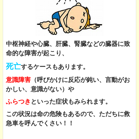
中枢神経や心臓、肝臓、腎臓などの臓器に致
命的な障害が起こり、
死亡
するケースもあります。
意識障害
（呼びかけに反応が鈍い、言動がお
かしい、意識がない）
や
ふらつき
といった症状もみられます。
この状況は命の危険もあるので、ただちに救
急車を呼んでくさい！！