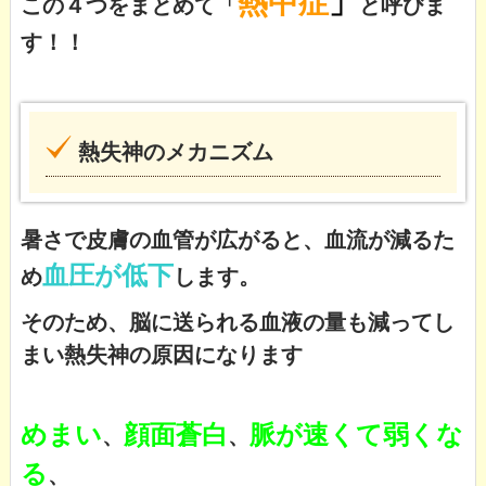
熱中症
」
この４つをまとめて「
と呼びま
す！！
熱失神のメカニズム
暑さで皮膚の血管が広がると、血流が減るた
血圧が低下
め
します。
そのため、脳に送られる血液の量も減ってし
まい熱失神の原因になります
めまい
顔面蒼白
脈が速くて弱くな
、
、
る
、