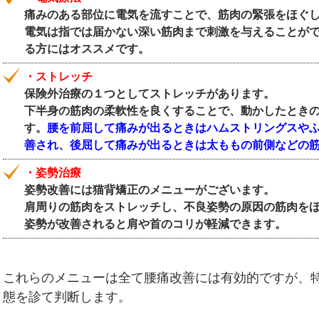
痛みのある部位に電気を流すことで、筋肉の緊張をほぐ
電気は指では届かない深い筋肉まで刺激を与えることが
る方にはオススメです。
・ストレッチ
保険外治療の１つとしてストレッチがあります。
下半身の筋肉の柔軟性を良くすることで、動かしたとき
す。
腰を前屈して痛みが出るときはハムストリングスや
善され、後屈して痛みが出るときは太ももの前側などの
・姿勢治療
姿勢改善には猫背矯正のメニューがございます。
肩周りの筋肉をストレッチし、不良姿勢の原因の筋肉を
姿勢が改善されると肩や首のコリが軽減できます。
これらのメニューは全て腰痛改善には有効的ですが、
態を診て判断します。