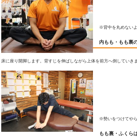
※背中を丸めない
内もも・もも裏
床に座り開脚します。背すじを伸ばしながら上体を前方へ倒していき
※勢いをつけてや
もも裏・ふくら